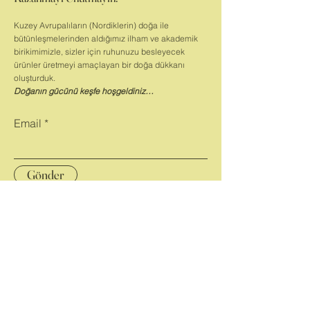
tutunuz.
Hamilelerin, bebeklerin veya
solunum güçlüğü çeken hastaların
Kuzey Avrupalıların (Nordiklerin) doğa ile
olduğu ortamlarda kullanmayınız.
Gıda
bütünleşmelerinden aldığımız ilham ve akademik
birikimimizle, sizler için ruhunuzu besleyecek
ve yiyeceklerden uzak tutunuz.
ürünler üretmeyi amaçlayan bir doğa dükkanı
Doğrudan solumayınız, vücuda temas
oluşturduk.
ettirmeyiniz. Ağzı kapalı olarak kuru ve
Doğanın gücünü keşfe hoşgeldiniz…
serin yerlerde muhafaza ediniz.
Email
Gönder
Anasayfa
Ürünler
Hikayemiz