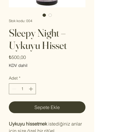
Stok kodu: 004
Sleepy Night –
Uykuyu Hisset
Fiyat
₺500,00
KDV dahil
Adet
*
Sepete Ekle
Uykuyu hissetmek
istediğiniz anlar
için size özel bir ritüel